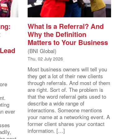
ing:
What Is a Referral? And
t
Why the Definition
Matters to Your Business
 Lead
(BNI Global)
Thu, 02 July 2026
Most business owners will tell you
they get a lot of their new clients
through referrals. And most of them
ore
are right. Sort of. The problem is
that the word referral gets used to
nt.
describe a wide range of
eting
interactions. Someone mentions
an ever
your name at a networking event. A
former client shares your contact
esses
information. […]
dily,
the next