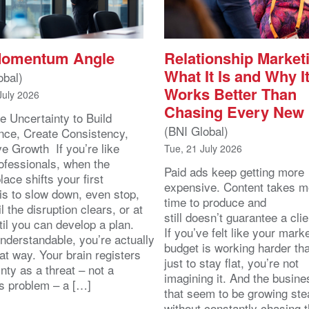
Momentum Angle
Relationship Market
What It Is and Why I
obal)
Works Better Than
July 2026
Chasing Every New
e Uncertainty to Build
(BNI Global)
nce, Create Consistency,
ve Growth If you’re like
Tue, 21 July 2026
ofessionals, when the
Paid ads keep getting more
ace shifts your first
expensive. Content takes m
 is to slow down, even stop,
time to produce and
il the disruption clears, or at
still doesn’t guarantee a clie
ntil you can develop a plan.
If you’ve felt like your mark
nderstandable, you’re actually
budget is working harder th
at way. Your brain registers
just to stay flat, you’re not
nty as a threat – not a
imagining it. And the busin
s problem – a […]
that seem to be growing stea
without constantly chasing 