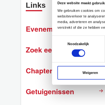
Links
Deze website maakt gebruik
We gebruiken cookies om cont
websiteverkeer te analyseren
media, adverteren en analys
Evenementen kalender
verstrekt of die ze hebben v
Toestemmingsselectie
Noodzakelijk
Zoek een lid
Chapters in oprichting
Weigeren
Getuigenissen