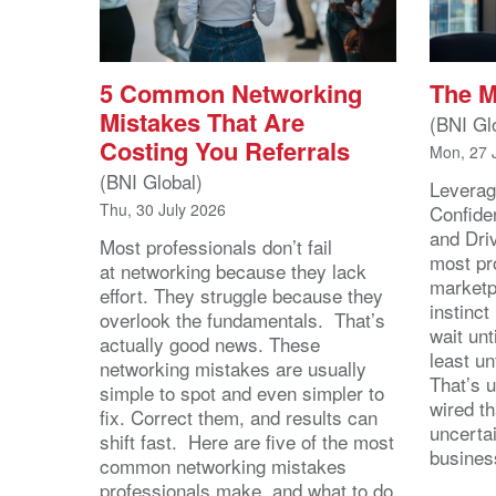
5 Common Networking
The 
Mistakes That Are
(BNI Gl
Costing You Referrals
Mon, 27 
(BNI Global)
Leverag
Thu, 30 July 2026
Confide
and Dri
Most professionals don’t fail
most pr
at networking because they lack
marketpl
effort. They struggle because they
instinct
overlook the fundamentals. That’s
wait unt
actually good news. These
least u
networking mistakes are usually
That’s u
simple to spot and even simpler to
wired th
fix. Correct them, and results can
uncertai
shift fast. Here are five of the most
busines
common networking mistakes
professionals make, and what to do