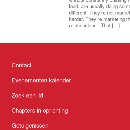
lead, are usually doing som
different. They’re not marke
harder. They’re marketing t
relationships. That […]
Contact
Evenementen kalender
Zoek een lid
Chapters in oprichting
Getuigenissen